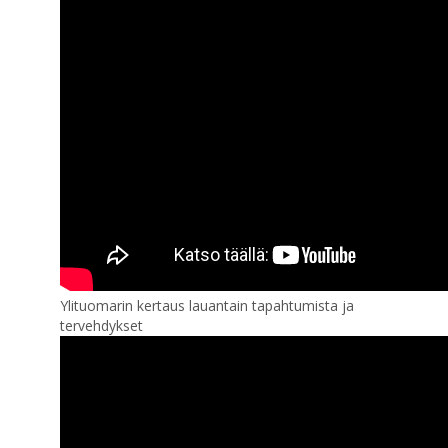
Ylituomarin kertaus lauantain tapahtumista ja
tervehdykset