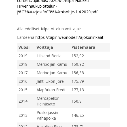
content/uploads/2020/04/Kilpa-Haukku-
Hirvenhaukut-ottelun-
j%C3%A4rjest%C3%A4misohje-1.4.2020.pdf
Alla edelliset Kilpa ottelun voittajat:
Lähteenä
https://tapin.webnode.fi/ajokuninkaat
Vuosi
Voittaja
Pistemäärä
2019
Lillsand Berta
152,92
2018
Meripojan Kamu
159,92
2017
Meripojan Kamu
156,38
2016
Jahti Ukon Jore
175,79
2015
Alapörkän Fredi
177,13
Mehtäpellon
2014
150,8
Heinäsato
Puskajussin
2013
146,25
Pahapoika
2012
Hakatien Rico
173,71