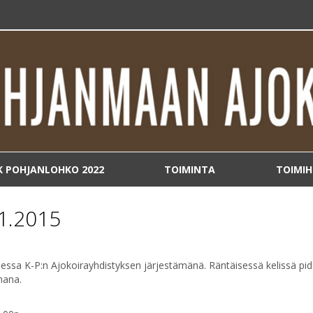
K POHJANLOHKO 2022
TOIMINTA
TOIMIH
11.2015
ssa K-P:n Ajokoirayhdistyksen järjestämänä. Räntäisessä kelissä pi
mana.
p