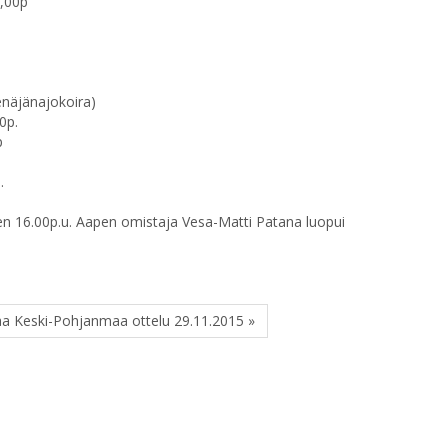
2,00p
enäjänajokoira)
0p.
p
.
n 16.00p.u. Aapen omistaja Vesa-Matti Patana luopui
a Keski-Pohjanmaa ottelu 29.11.2015 »