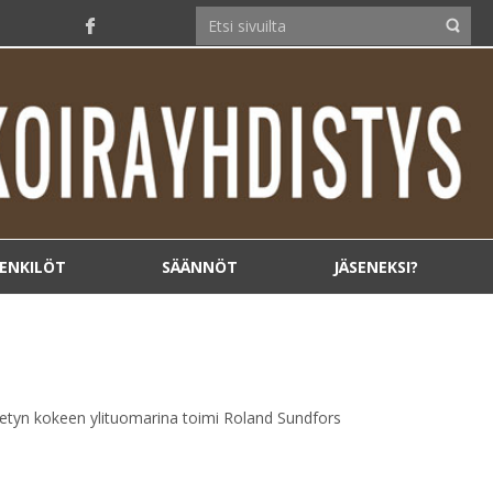
ENKILÖT
SÄÄNNÖT
JÄSENEKSI?
detyn kokeen ylituomarina toimi Roland Sundfors