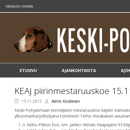
KIRJAUDU SISÄÄN
ETUSIVU
AJANKOHTAISTA
AJO
KEAJ piirinmestaruuskoe 15.
15.11.2015
Aimo Koskinen
Keski-Pohjanmaan kennelpiirin mestaruuskoe käytiin Kannukse
ylituomariharjoittelijana toimineen Terho Hotakaisen avusta
n. Kettu-Pekon Essi, om. Jarkko Hietala Haapajärvi 93.00