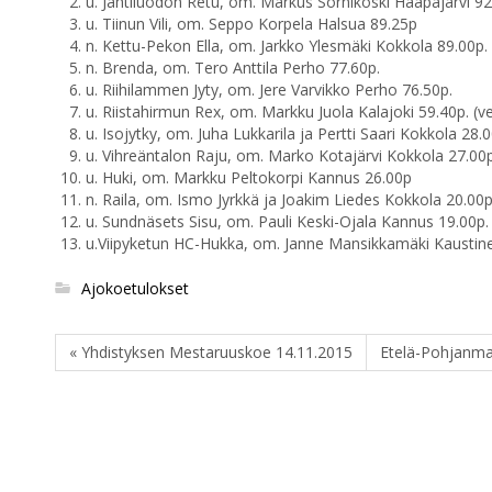
u. Jahtiluodon Retu, om. Markus Sornikoski Haapajärvi 9
u. Tiinun Vili, om. Seppo Korpela Halsua 89.25p
n. Kettu-Pekon Ella, om. Jarkko Ylesmäki Kokkola 89.00p.
n. Brenda, om. Tero Anttila Perho 77.60p.
u. Riihilammen Jyty, om. Jere Varvikko Perho 76.50p.
u. Riistahirmun Rex, om. Markku Juola Kalajoki 59.40p. (v
u. Isojytky, om. Juha Lukkarila ja Pertti Saari Kokkola 28.0
u. Vihreäntalon Raju, om. Marko Kotajärvi Kokkola 27.00
u. Huki, om. Markku Peltokorpi Kannus 26.00p
n. Raila, om. Ismo Jyrkkä ja Joakim Liedes Kokkola 20.00p
u. Sundnäsets Sisu, om. Pauli Keski-Ojala Kannus 19.00p.
u.Viipyketun HC-Hukka, om. Janne Mansikkamäki Kaustine
Ajokoetulokset
« Yhdistyksen Mestaruuskoe 14.11.2015
Etelä-Pohjanma